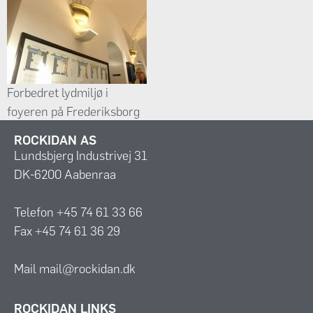
foyeren på Frederiksborg
Slot med BASWAphon
Fine akustiklofter. Læs
om projektets succes og
æstetiske integration.
Forbedret lydmiljø i
foyeren på Frederiksborg
Slot med BASWAphon
ROCKIDAN AS
Fine akustiklofter. Læs
Lundsbjerg Industrivej 31
om projektets succes og
DK-6200 Aabenraa
æstetiske integration.
Telefon +45 74 61 33 66
Fax +45 74 61 36 29
Mail mail@rockidan.dk
ROCKIDAN LINKS