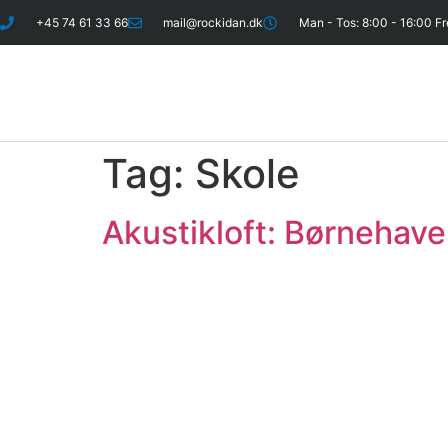
+45 74 61 33 66
mail@rockidan.dk
Man - Tos: 8:00 - 16:00 Fr
Tag:
Skole
Akustikloft: Børnehav