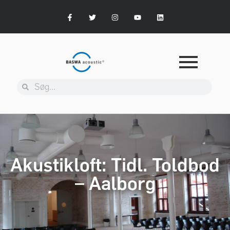
Akustikloft: Tidl. Toldbod
– Aalborg